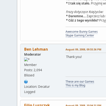
* I tak się stało.
Przyjmij ws
Frazy dotyczące Księżyców:
* Daremne...
Zaprzecz lub s
* Cóż z tego wynikło?
Przyj
Awesome Bunny Games
Skype Gaming Center
Ben Lehman
August 09, 2008, 09:55:36 PM
Moderator
Thank you!
Member
Posts: 2,094
Blissed
These are our Games
This is my Blog
Location: Decatur
Logged
Filip Luszczyk
August 09, 2008, 10:04:31 PM