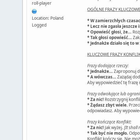
roll-player
OGÓLNE FRAZY KLUCZOW
Location: Poland
* W zamierzchłych czasac
Logged
* Lecz nie zgasła jeszcze
* Opowieść głosi, że...
Rozp
* Tak głosi opowieść...
Zak
* Jednakże działo się to 
KLUCZOWE FRAZY KONFLI
Frazy dodające rzeczy:
* Jednakże...
Zaproponuj d
* A wówczas...
Zażądaj dod
Aby wypowiedzieć tę frazę
Frazy odwołujące lub ograni
* Za nic!
Rozstrzygnij konfli
* Żądasz zbyt wiele.
Przeci
odpowiadasz. Aby wypowied
Frazy kończące Konflikt:
* Za nic!
Jak wyżej.
[It shall
* Tak być nie mogło.
Odpo
Konflikt kończy się. Nie mo