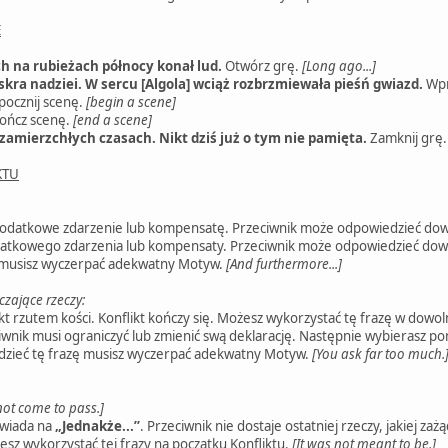
E
h na rubieżach północy konał lud.
Otwórz grę.
[Long ago...]
 iskra nadziei. W sercu [Algola] wciąż rozbrzmiewała pieśń gwiazd.
Wpr
ocznij scenę.
[begin a scene]
ończ scenę.
[end a scene]
w zamierzchłych czasach. Nikt dziś już o tym nie pamięta.
Zamknij grę
KTU
odatkowe zdarzenie lub kompensatę. Przeciwnik może odpowiedzieć dow
atkowego zdarzenia lub kompensaty. Przeciwnik może odpowiedzieć dow
 musisz wyczerpać adekwatny Motyw.
[And furthermore...]
czające rzeczy:
kt rzutem kości. Konflikt kończy się. Możesz wykorzystać tę frazę w dowoln
wnik musi ograniczyć lub zmienić swą deklarację. Następnie wybierasz pom
zieć tę frazę musisz wyczerpać adekwatny Motyw.
[You ask far too much.
 not come to pass.]
wiada na
„Jednakże...”
. Przeciwnik nie dostaje ostatniej rzeczy, jakiej zażą
żesz wykorzystać tej frazy na początku Konfliktu.
[It was not meant to be.]