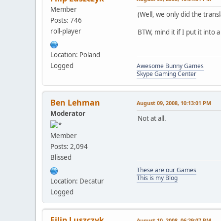
Member
(Well, we only did the trans
Posts: 746
roll-player
BTW, mind it if I put it int
Location: Poland
Logged
Awesome Bunny Games
Skype Gaming Center
Ben Lehman
August 09, 2008, 10:13:01 PM
Moderator
Not at all.
Member
Posts: 2,094
Blissed
These are our Games
This is my Blog
Location: Decatur
Logged
Filip Luszczyk
August 10, 2008, 06:29:07 PM