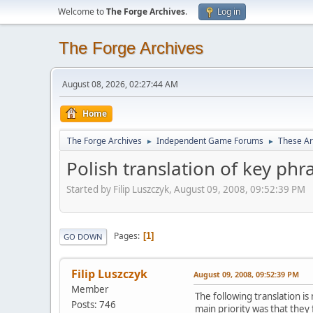
Welcome to
The Forge Archives
.
Log in
The Forge Archives
August 08, 2026, 02:27:44 AM
Home
The Forge Archives
Independent Game Forums
These A
►
►
Polish translation of key phr
Started by Filip Luszczyk, August 09, 2008, 09:52:39 PM
Pages
1
GO DOWN
Filip Luszczyk
August 09, 2008, 09:52:39 PM
Member
The following translation i
Posts: 746
main priority was that they 