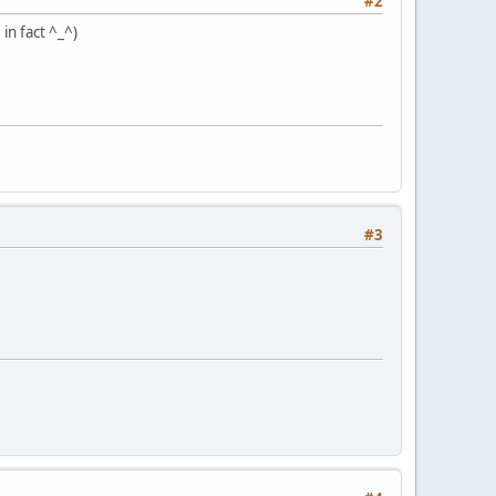
#2
, in fact ^_^)
#3