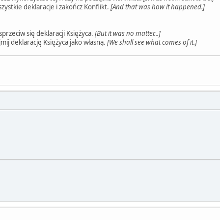
zystkie deklaracje i zakończ Konflikt.
[And that was how it happened.]
przeciw się deklaracji Księżyca.
[But it was no matter...]
mij deklarację Księżyca jako własną.
[We shall see what comes of it.]